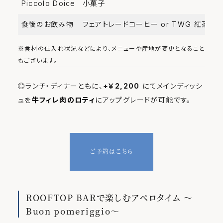
Piccolo Doice
小菓子
食後のお飲み物
フェアトレードコーヒー or TWG 紅茶セ
※食材の仕入れ状況などにより、メニューや産地が変更となること
もございます。
◎ランチ・ディナーともに、
+￥2,200
にてメインディッシ
ュを
牛フィレ肉のロティ
にアップグレードが可能です。
ご予約はこちら
ROOFTOP BARで楽しむアペロタイム ～
Buon pomeriggio～