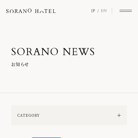
JP
EN
S
O
R
A
N
O
N
E
W
S
お
知
ら
せ
CATEGORY
ALL
SORANOロイヤリティプログラム