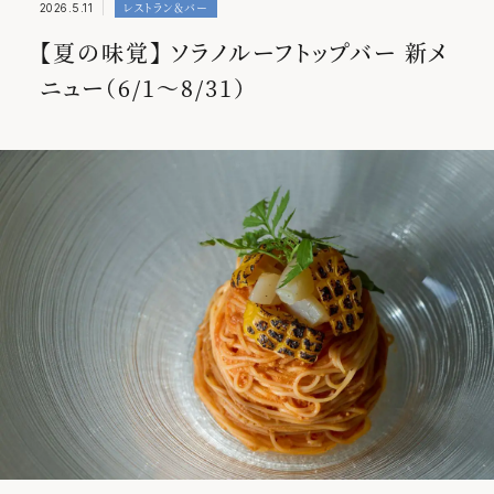
レストラン＆バー
2026.5.11
SORANOクオリティ
【夏の味覚】 ソラノルーフトップバー 新メ
イベント
ニュー（6/1～8/31）
インフォメーション
お知らせ
スパ
レストラン＆バー
客室
プレスリリース