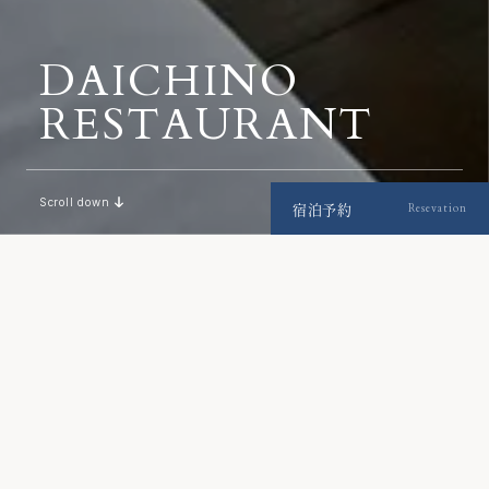
D
A
I
C
H
I
N
O
R
E
S
T
A
U
R
A
N
T
Scroll down
宿泊予約
Resevation
ロビー