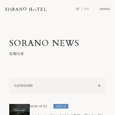
JP
EN
S
O
R
A
N
O
N
E
W
S
お
知
ら
せ
CATEGORY
All
SORANOロイヤリティプログラム
お知らせ
2026.01.23
SORANOクオリティ