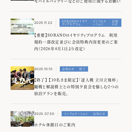
モバイルバッテリーなどのご使用に関するお願い
イベント
インフォメーション
お知らせ
SORANOロイヤリ
インフォメ
お知
2025.11.22
ティプログラム
ーション
らせ
スパ
レストラン＆バー
【重要】SORANOロイヤリティプログラム 利用
客室
規約一部改定並びに会員特典内容変更のご案
プレスリリース
内（2026年4月1日より改定）
お知らせ
終了
2025.10.10
【終了】 【10名さま限定】「達人戦 立川立飛杯」
観戦と解説棋士との特別夕食会を愉しむ2つの
宿泊プランを販売。
インフォメーション
お知らせ
2025.07.30
ホテル休館日のご案内