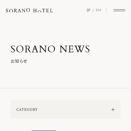
JP
EN
S
O
R
A
N
O
N
E
W
S
お
知
ら
せ
CATEGORY
ALL
SORANOロイヤリティプログラム