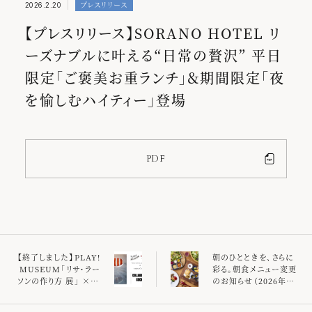
プレスリリース
2026.2.20
SORANOクオリティ
【プレスリリース】SORANO HOTEL リ
イベント
ーズナブルに叶える“日常の贅沢” 平日
インフォメーション
お知らせ
限定「ご褒美お重ランチ」＆期間限定「夜
スパ
を愉しむハイティー」登場
レストラン＆バー
客室
プレスリリース
PDF
【終了しました】PLAY!
朝のひとときを、さらに
MUSEUM「リサ・ラー
彩る。朝食メニュー変更
ソンの作り方 展」 × ソ
のお知らせ（2026年3
ラノホテル コラボカク
月1日より）
テル登場！(2/5～2/23