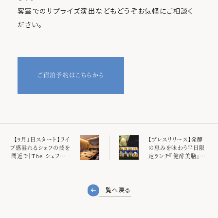
客室でのサプライズ演出などもどうぞお気軽にご相談く
ださい。
ご宿泊予約はこちらから
【9月1日スタート】ライ
【プレスリリース】発酵
ブ感溢れるシェフの技を
の恵みを味わう平日限
間近で｜The シェフズラ
定ランチ『健酵美膳』が
ンチ
新登場。烏骨鶏の魅力
を存分に味わえる”東京
うこっけいフェア”も同時
開催
一覧へ戻る