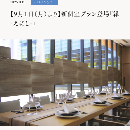
レストラン＆バー
2025.8.15
SORANOクオリティ
【9月1日（月）より】新個室プラン登場『縁
イベント
-えにし-』
インフォメーション
お知らせ
スパ
レストラン＆バー
客室
プレスリリース