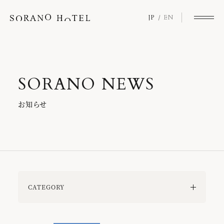
JP
EN
S
O
R
A
N
O
N
E
W
S
お
知
ら
せ
CATEGORY
ALL
SORANOロイヤリティプログラム